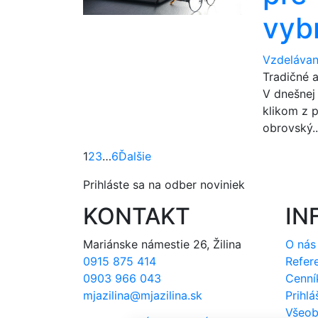
vyb
Vzdelávan
Tradičné 
V dnešnej
klikom z 
obrovský..
Page
1
Page
2
Page
3
…
Page
6
Ďalšie
Prihláste sa na odber noviniek
KONTAKT
IN
Mariánske námestie 26, Žilina
O nás
0915 875 414
Refer
0903 966 043
Cenní
mjazilina@mjazilina.sk
Prihlá
Všeob