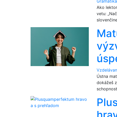
Gramatik
Ako lekto
vetu: „Na
slovenčine
Matu
výz
úsp
Vzdelávan
Ústna matu
dokážeš z
schopnosti
Plu
hra