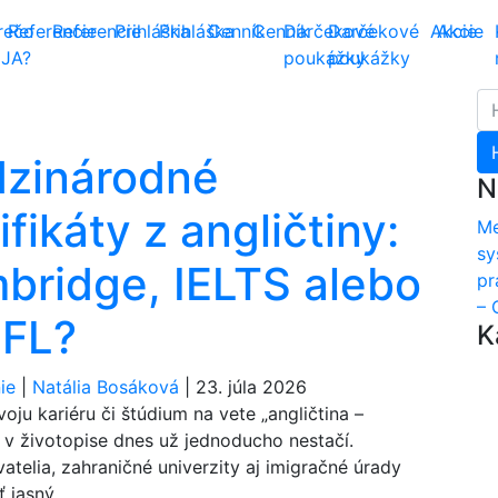
rečo
Referencie
Referencie
Prihláška
Prihláška
Cenník
Cenník
Darčekové
Darčekové
Akcie
Akcie
JA?
poukážky
poukážky
Hľ
zinárodné
N
ifikáty z angličtiny:
Me
sy
bridge, IELTS alebo
pr
– 
FL?
K
ie
|
Natália Bosáková
|
23. júla 2026
voju kariéru či štúdium na vete „angličtina –
 v životopise dnes už jednoducho nestačí.
telia, zahraničné univerzity aj imigračné úrady
 jasný,...