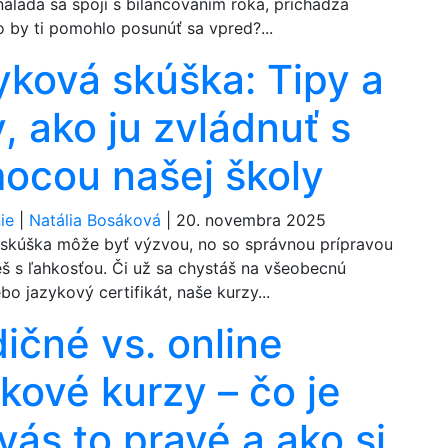
álada sa spojí s bilancovaním roka, prichádza
o by ti pomohlo posunúť sa vpred?...
yková skúška: Tipy a
y, ako ju zvládnuť s
ocou našej školy
ie
|
Natália Bosáková
|
20. novembra 2025
skúška môže byť výzvou, no so správnou prípravou
eš s ľahkosťou. Či už sa chystáš na všeobecnú
bo jazykový certifikát, naše kurzy...
ičné vs. online
kové kurzy – čo je
vás to pravé a ako si