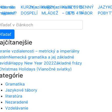
Kde nás
Kde nás
KURZY –
mjazilina@mjazilina.sk
KURZY –
KURZY
0915
DENNÝ
JAZYK
nájdete?
nájdete?
DOSPELÍ
MLÁDEŽ
– DETI
875 414
TÁBOR
Facebook
YouTube
Instagram
POBYT
adať:
ajčítanejšie
ranie vzdialenosti – metrický a imperiálny
stém
Nemecká gramatika a jej základné
avidlá
Happy New Year 2022
Základné frázy
Christmas Holidays (Vianočné sviatky)
ategórie
Gramatika
Jazykové tábory
literatúra
Nezaradené
Vzdelávanie