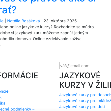
rať?
ie
|
Natália Bosáková
|
23. októbra 2025
alebo online jazykové kurzy? Rozhodnite sa múdro.
 dobe si jazykový kurz môžeme zapnúť jedným
pohodlia domova. Online vzdelávanie zažíva
.
FORMÁCIE
JAZYKOVÉ
KURZY V ŽIL
encie
Jazykové kurzy pre dospel
k
Jazykové kurzy pre mláde
ška
Jazykové kurzy pre deti
ecné podmienky –