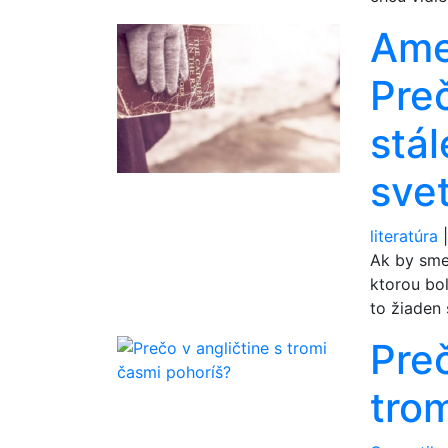
Amer
Pre
stál
sve
literatúra
Ak by sme 
ktorou bo
to žiaden 
Preč
tro