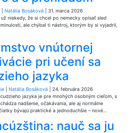
a
|
Natália Bosáková
|
31. marca 2026
i už niekedy, že si chcel po nemecky opísať sled
minulosti, ale chýbal ti nástroj, ktorým by si vyjadril,
omstvo vnútornej
vácie pri učení sa
zieho jazyka
ie
|
Natália Bosáková
|
24. februára 2026
 cudzieho jazyka je pre mnohých osobným cieľom, s
ichádza nadšenie, očakávania, ale aj normálne
iatky bývajú praktické a jednoduchšie – nové...
cúzština: nauč sa ju