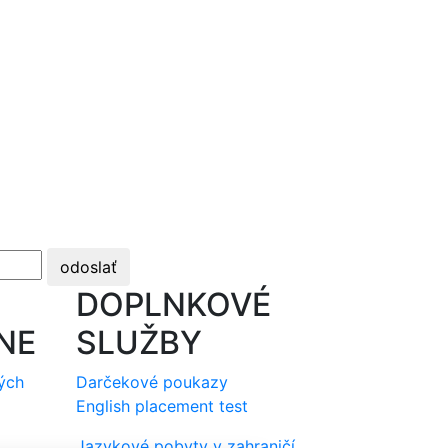
odoslať
DOPLNKOVÉ
INE
SLUŽBY
ých
Darčekové poukazy
ž
English placement test
Jazykové pobyty v zahraničí