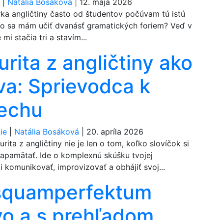
a
|
Natália Bosáková
|
12. mája 2026
rka angličtiny často od študentov počúvam tú istú
čo sa mám učiť dvanásť gramatických foriem? Veď v
 mi stačia tri a stavím...
rita z angličtiny ako
va: Sprievodca k
echu
ie
|
Natália Bosáková
|
20. apríla 2026
rita z angličtiny nie je len o tom, koľko slovíčok si
apamätať. Ide o komplexnú skúšku tvojej
 komunikovať, improvizovať a obhájiť svoj...
squamperfektum
vo a s prehľadom