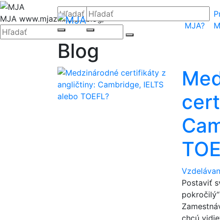
Hore
Hľadať:
Hľadať:
Prečo
P
MJA
www.mjazilina.sk/blog/
MJA?
M
Zatvoriť
Hľadať:
Hľadať
Hľadať
Hľadať
Blog
Med
cert
Cam
TOE
Vzdelávan
Postaviť s
pokročilý“
Zamestnáva
chcú vidieť