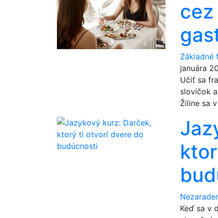
cez
gas
Základné 
januára 2
Učiť sa f
slovíčok 
Žiline sa 
Jaz
ktor
bud
Nezarade
Keď sa v 