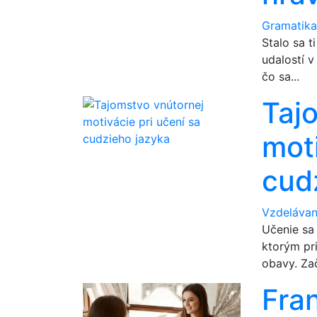
Gramatik
Stalo sa t
udalostí v 
čo sa...
Taj
moti
cud
Vzdelávan
Učenie sa
ktorým pr
obavy. Zač
Fran