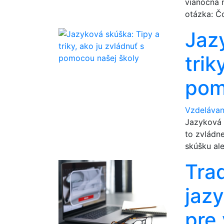
vianočná n
otázka: Č
Jaz
trik
pom
Vzdelávan
Jazyková 
to zvládn
skúšku ale
Trad
jazy
pre 