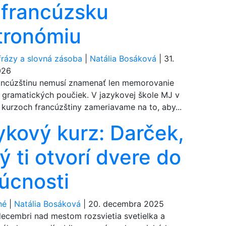
 francúzsku
tronómiu
frázy a slovná zásoba
|
Natália Bosáková
|
31.
026
rancúzštinu nemusí znamenať len memorovanie
a gramatických poučiek. V jazykovej škole MJ v
v kurzoch francúzštiny zameriavame na to, aby...
ykový kurz: Darček,
ý ti otvorí dvere do
úcnosti
né
|
Natália Bosáková
|
20. decembra 2025
decembri nad mestom rozsvietia svetielka a