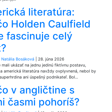
ická literatúra:
čo Holden Caulfield
e fascinuje celý
t?
|
Natália Bosáková
|
28. júna 2026
mali ukázať na jednu jedinú fiktívnu postavu,
la americká literatúra navždy ovplyvnená, nebol by
superhrdina ani úspešný podnikateľ. Bol...
o v angličtine s
mi časmi pohoríš?