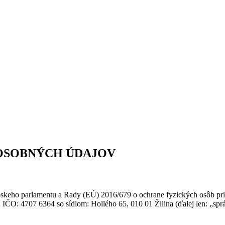
 OSOBNÝCH ÚDAJOV
pskeho parlamentu a Rady (EÚ) 2016/679 o ochrane fyzických osôb pr
 IČO: 4707 6364 so sídlom: Hollého 65, 010 01 Žilina (ďalej len: „spr