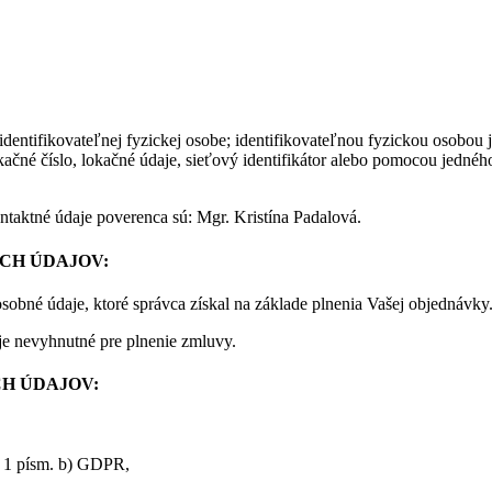
identifikovateľnej fyzickej osobe; identifikovateľnou fyzickou osobou 
ikačné číslo, lokačné údaje, sieťový identifikátor alebo pomocou jednéh
aktné údaje poverenca sú: Mgr. Kristína Padalová.
CH ÚDAJOV:
sobné údaje, ktoré správca získal na základe plnenia Vašej objednávky
je nevyhnutné pre plnenie zmluvy.
CH ÚDAJOV:
. 1 písm. b) GDPR,