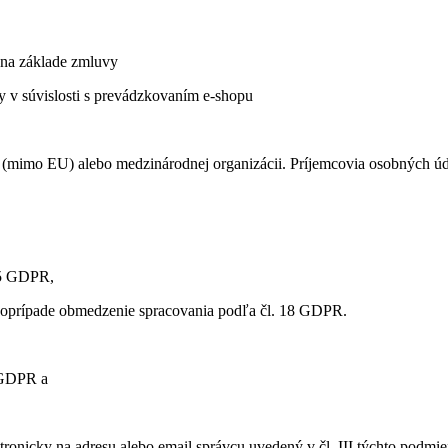
b na základe zmluvy
y v súvislosti s prevádzkovaním e-shopu
(mimo EU) alebo medzinárodnej organizácii. Príjemcovia osobných údaj
15 GDPR,
poprípade obmedzenie spracovania podľa čl. 18 GDPR.
1 GDPR a
ronicky na adresu alebo email správcu uvedený v čl. III týchto podmi