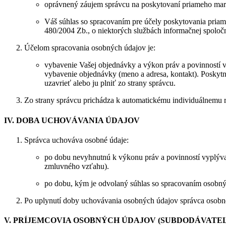
oprávnený záujem správcu na poskytovaní priameho marke
Váš súhlas so spracovaním pre účely poskytovania priame
480/2004 Zb., o niektorých službách informačnej spoločn
Účelom spracovania osobných údajov je:
vybavenie Vašej objednávky a výkon práv a povinností 
vybavenie objednávky (meno a adresa, kontakt). Poskytn
uzavrieť alebo ju plniť zo strany správcu.
Zo strany správcu prichádza k automatickému individuálnemu 
IV. DOBA UCHOVÁVANIA ÚDAJOV
Správca uchováva osobné údaje:
po dobu nevyhnutnú k výkonu práv a povinností vyplýv
zmluvného vzťahu).
po dobu, kým je odvolaný súhlas so spracovaním osobnýc
Po uplynutí doby uchovávania osobných údajov správca osobn
V. PRÍJEMCOVIA OSOBNÝCH ÚDAJOV (SUBDODÁVATEL