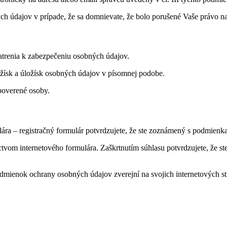
h údajov v prípade, že sa domnievate, že bolo porušené Vaše právo n
patrenia k zabezpečeniu osobných údajov.
ožísk a úložísk osobných údajov v písomnej podobe.
poverené osoby.
a – registračný formulár potvrdzujete, že ste zoznámený s podmienka
íctvom internetového formulára. Zaškrtnutím súhlasu potvrdzujete, že
dmienok ochrany osobných údajov zverejní na svojich internetových s