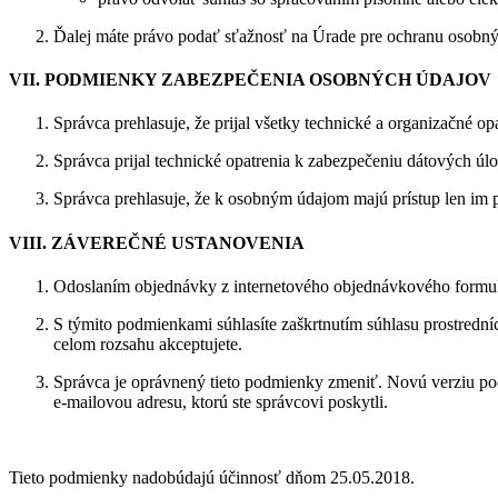
Ďalej máte právo podať sťažnosť na Úrade pre ochranu osobnýc
VII. PODMIENKY ZABEZPEČENIA OSOBNÝCH ÚDAJOV
Správca prehlasuje, že prijal všetky technické a organizačné o
Správca prijal technické opatrenia k zabezpečeniu dátových úl
Správca prehlasuje, že k osobným údajom majú prístup len im 
VIII. ZÁVEREČNÉ USTANOVENIA
Odoslaním objednávky z internetového objednávkového formulár
S týmito podmienkami súhlasíte zaškrtnutím súhlasu prostredn
celom rozsahu akceptujete.
Správca je oprávnený tieto podmienky zmeniť. Novú verziu po
e-mailovou adresu, ktorú ste správcovi poskytli.
Tieto podmienky nadobúdajú účinnosť dňom 25.05.2018.