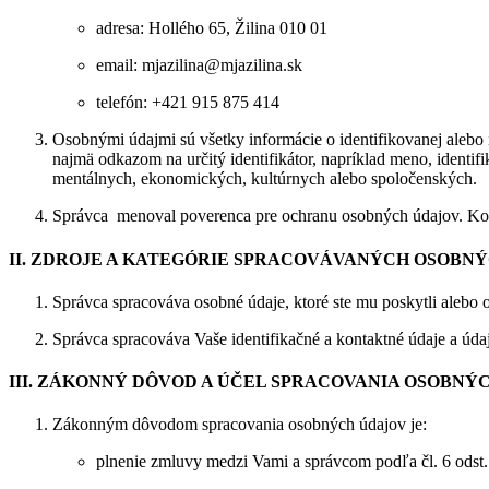
adresa: Hollého 65, Žilina 010 01
email: mjazilina@mjazilina.sk
telefón: +421 915 875 414
Osobnými údajmi sú všetky informácie o identifikovanej alebo 
najmä odkazom na určitý identifikátor, napríklad meno, identif
mentálnych, ekonomických, kultúrnych alebo spoločenských.
Správca menoval poverenca pre ochranu osobných údajov. Kont
II. ZDROJE A KATEGÓRIE SPRACOVÁVANÝCH OSOBNÝ
Správca spracováva osobné údaje, ktoré ste mu poskytli alebo o
Správca spracováva Vaše identifikačné a kontaktné údaje a úda
III. ZÁKONNÝ DÔVOD A ÚČEL SPRACOVANIA OSOBNÝ
Zákonným dôvodom spracovania osobných údajov je:
plnenie zmluvy medzi Vami a správcom podľa čl. 6 odst