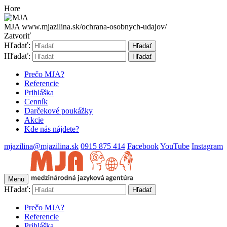
Hore
MJA
www.mjazilina.sk/ochrana-osobnych-udajov/
Zatvoriť
Hľadať:
Hľadať
Hľadať:
Hľadať
Prečo MJA?
Referencie
Prihláška
Cenník
Darčekové poukážky
Akcie
Kde nás nájdete?
mjazilina@mjazilina.sk
0915 875 414
Facebook
YouTube
Instagram
Menu
Hľadať:
Hľadať
Prečo MJA?
Referencie
Prihláška