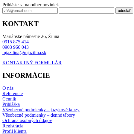
Prihláste sa na odber noviniek
odoslať
KONTAKT
Mariánske námestie 26, Žilina
0915 875 414
0903 966 043
mjazilina@mjazilina.sk
KONTAKTNÝ FORMULÁR
INFORMÁCIE
O nás
Referencie
Cenník
Prihláška
Všeobecné podmienky – jazykové kurzy
Všeobecné podmienky – denné tábory
Ochrana osobných údajov
Registrácia
Profil klienta