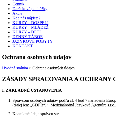
Cenník
Darčekové poukážky
Akcie
Kde nás nájdete?
KURZY – DOSPELÍ
KURZY – MLÁDEŽ
KURZY – DETI
DENNÝ TÁBOR
JAZYKOVÉ POBYTY
KONTAKT
Ochrana osobných údajov
Úvodná stránka
>
Ochrana osobných údajov
ZÁSADY SPRACOVANIA A OCHRANY
I. ZÁKLADNÉ USTANOVENIA
Správcom osobných údajov podľa čl. 4 bod 7 nariadenia Euró
(ďalej len: „GDPR“) j: Medzinárodná Jazyková Agentúra s.r.o.,
Kontaktné údaje správcu sú: