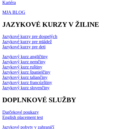
Kariéra
MJA BLOG
JAZYKOVÉ KURZY V ŽILINE
Jazykové kurzy pre dospelých
Jazykové kurzy pre mládež
Jazykové kurzy pre deti
Jazykový kurz angličtiny
Jazykový kurz nemčiny
Jazykový kurz ruštiny
Jazykový kurz španielčiny
Jazykový kurz taliančiny
Jazykový kurz francúzštiny
Jazykový kurz slovenčiny
DOPLNKOVÉ SLUŽBY
Darčekové poukazy
English placement test
Jazykové pobyty v zahraničí