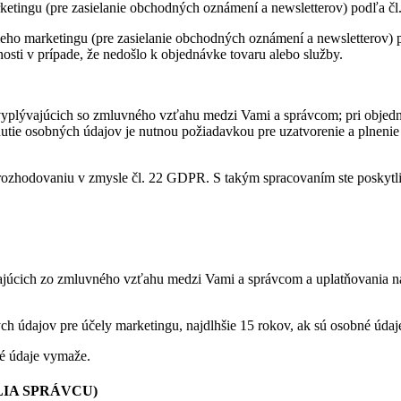
tingu (pre zasielanie obchodných oznámení a newsletterov) podľa čl.
ho marketingu (pre zasielanie obchodných oznámení a newsletterov) pod
osti v prípade, že nedošlo k objednávke tovaru alebo služby.
vyplývajúcich so zmluvného vzťahu medzi Vami a správcom; pri objedn
utie osobných údajov je nutnou požiadavkou pre uzatvorenie a plneni
rozhodovaniu v zmysle čl. 22 GDPR. S takým spracovaním ste poskytli 
ajúcich zo zmluvného vzťahu medzi Vami a správcom a uplatňovania n
h údajov pre účely marketingu, najdlhšie 15 rokov, ak sú osobné údaj
é údaje vymaže.
IA SPRÁVCU)