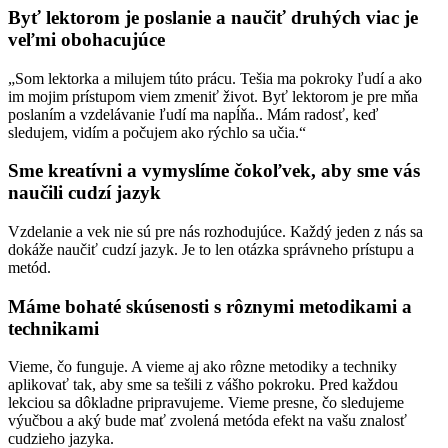
Byť lektorom je poslanie a naučiť druhých viac je
veľmi obohacujúce
„Som lektorka a milujem túto prácu. Tešia ma pokroky ľudí a ako
im mojim prístupom viem zmeniť život. Byť lektorom je pre mňa
poslaním a vzdelávanie ľudí ma napĺňa.. Mám radosť, keď
sledujem, vidím a počujem ako rýchlo sa učia.“
Sme kreatívni a vymyslíme čokoľvek, aby sme vás
naučili cudzí jazyk
Vzdelanie a vek nie sú pre nás rozhodujúce. Každý jeden z nás sa
dokáže naučiť cudzí jazyk. Je to len otázka správneho prístupu a
metód.
Máme bohaté skúsenosti s rôznymi metodikami a
technikami
Vieme, čo funguje. A vieme aj ako rôzne metodiky a techniky
aplikovať tak, aby sme sa tešili z vášho pokroku. Pred každou
lekciou sa dôkladne pripravujeme. Vieme presne, čo sledujeme
výučbou a aký bude mať zvolená metóda efekt na vašu znalosť
cudzieho jazyka.