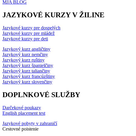
MJA BLOG
JAZYKOVÉ KURZY V ŽILINE
Jazykové kurzy pre dospelých
Jazykové kurzy pre mládež
Jazykové kurzy pre deti
Jazykový kurz angličtiny
Jazykový kurz nemčiny
Jazykový kurz ruštiny
Jazykový kurz španielčiny
Jazykový kurz taliančiny
Jazykový kurz francúzštiny
Jazykový kurz slovenčiny
DOPLNKOVÉ SLUŽBY
Darčekové poukazy
English placement test
Jazykové pobyty v zahraničí
Cestovné poistenie