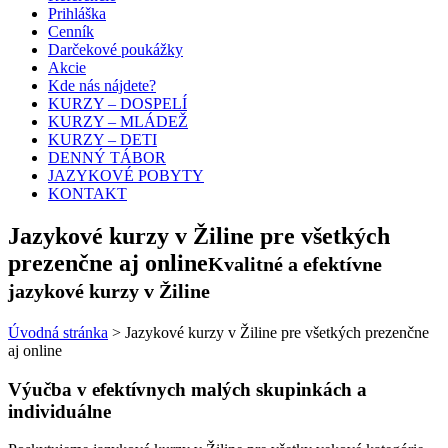
Prihláška
Cenník
Darčekové poukážky
Akcie
Kde nás nájdete?
KURZY – DOSPELÍ
KURZY – MLÁDEŽ
KURZY – DETI
DENNÝ TÁBOR
JAZYKOVÉ POBYTY
KONTAKT
Jazykové kurzy v Žiline pre všetkých
prezenčne aj online
Kvalitné a efektívne
jazykové kurzy v Žiline
Úvodná stránka
>
Jazykové kurzy v Žiline pre všetkých prezenčne
aj online
Výučba v efektívnych malých skupinkách a
individuálne