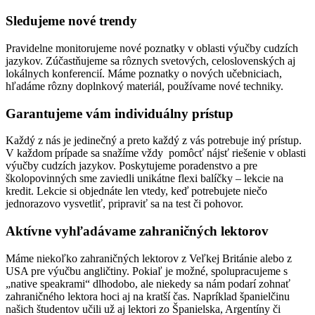
Sledujeme nové trendy
Pravidelne monitorujeme nové poznatky v oblasti výučby cudzích
jazykov. Zúčastňujeme sa rôznych svetových, celoslovenských aj
lokálnych konferencií. Máme poznatky o nových učebniciach,
hľadáme rôzny doplnkový materiál, používame nové techniky.
Garantujeme vám individuálny prístup
Každý z nás je jedinečný a preto každý z vás potrebuje iný prístup.
V každom prípade sa snažíme vždy pomôcť nájsť riešenie v oblasti
výučby cudzích jazykov. Poskytujeme poradenstvo a pre
školopovinných sme zaviedli unikátne flexi balíčky – lekcie na
kredit. Lekcie si objednáte len vtedy, keď potrebujete niečo
jednorazovo vysvetliť, pripraviť sa na test či pohovor.
Aktívne vyhľadávame zahraničných lektorov
Máme niekoľko zahraničných lektorov z Veľkej Británie alebo z
USA pre výučbu angličtiny. Pokiaľ je možné, spolupracujeme s
„native speakrami“ dlhodobo, ale niekedy sa nám podarí zohnať
zahraničného lektora hoci aj na kratší čas. Napríklad španielčinu
našich študentov učili už aj lektori zo Španielska, Argentíny či