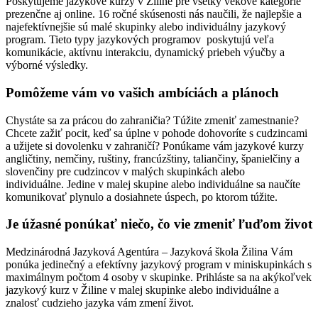
Poskytujeme jazykové kurzy v Žiline pre všetky vekové kategórie
prezenčne aj online. 16 ročné skúsenosti nás naučili, že najlepšie a
najefektívnejšie sú malé skupinky alebo individuálny jazykový
program. Tieto typy jazykových programov poskytujú veľa
komunikácie, aktívnu interakciu, dynamický priebeh výučby a
výborné výsledky.
Pomôžeme vám vo vašich ambíciách a plánoch
Chystáte sa za prácou do zahraničia? Túžite zmeniť zamestnanie?
Chcete zažiť pocit, keď sa úplne v pohode dohovoríte s cudzincami
a užijete si dovolenku v zahraničí? Ponúkame vám jazykové kurzy
angličtiny, nemčiny, ruštiny, francúzštiny, taliančiny, španielčiny a
slovenčiny pre cudzincov v malých skupinkách alebo
individuálne. Jedine v malej skupine alebo individuálne sa naučíte
komunikovať plynulo a dosiahnete úspech, po ktorom túžite.
Je úžasné ponúkať niečo, čo vie zmeniť ľuďom život
Medzinárodná Jazyková Agentúra – Jazyková škola Žilina Vám
ponúka jedinečný a efektívny jazykový program v miniskupinkách s
maximálnym počtom 4 osoby v skupinke. Prihláste sa na akýkoľvek
jazykový kurz v Žiline v malej skupinke alebo individuálne a
znalosť cudzieho jazyka vám zmení život.