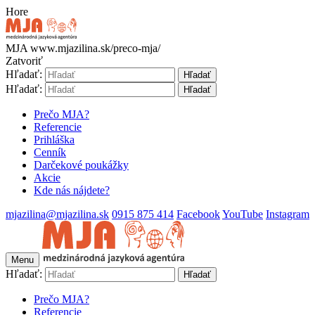
Hore
MJA
www.mjazilina.sk/preco-mja/
Zatvoriť
Hľadať:
Hľadať
Hľadať:
Hľadať
Prečo MJA?
Referencie
Prihláška
Cenník
Darčekové poukážky
Akcie
Kde nás nájdete?
mjazilina@mjazilina.sk
0915 875 414
Facebook
YouTube
Instagram
Menu
Hľadať:
Hľadať
Prečo MJA?
Referencie