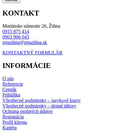
KONTAKT
Mariánske námestie 26, Žilina
0915 875 414
0903 966 043
mjazilina@mjazilina.sk
KONTAKTNÝ FORMULÁR
INFORMÁCIE
O nás
Referencie
Cenník
Prihláška
Všeobecné podmienky – jazykové kurzy
Všeobecné podmienky – denné tábory
Ochrana osobných údajov
Registrácia
Profil klienta
Kariéra