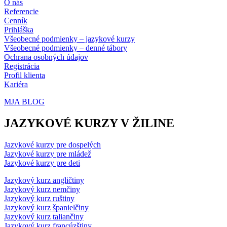
O nás
Referencie
Cenník
Prihláška
Všeobecné podmienky – jazykové kurzy
Všeobecné podmienky – denné tábory
Ochrana osobných údajov
Registrácia
Profil klienta
Kariéra
MJA BLOG
JAZYKOVÉ KURZY V ŽILINE
Jazykové kurzy pre dospelých
Jazykové kurzy pre mládež
Jazykové kurzy pre deti
Jazykový kurz angličtiny
Jazykový kurz nemčiny
Jazykový kurz ruštiny
Jazykový kurz španielčiny
Jazykový kurz taliančiny
Jazykový kurz francúzštiny