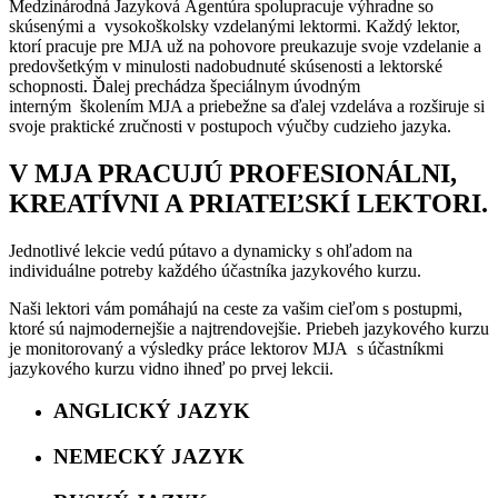
Medzinárodná Jazyková Agentúra spolupracuje výhradne so
skúsenými a vysokoškolsky vzdelanými lektormi. Každý lektor,
ktorí pracuje pre MJA už na pohovore preukazuje svoje vzdelanie a
predovšetkým v minulosti nadobudnuté skúsenosti a lektorské
schopnosti. Ďalej prechádza špeciálnym úvodným
interným školením MJA a priebežne sa ďalej vzdeláva a rozširuje si
svoje praktické zručnosti v postupoch výučby cudzieho jazyka.
V MJA PRACUJÚ PROFESIONÁLNI,
KREATÍVNI A PRIATEĽSKÍ LEKTORI.
Jednotlivé lekcie vedú pútavo a dynamicky s ohľadom na
individuálne potreby každého účastníka jazykového kurzu.
Naši lektori vám pomáhajú na ceste za vašim cieľom s postupmi,
ktoré sú najmodernejšie a najtrendovejšie. Priebeh jazykového kurzu
je monitorovaný a výsledky práce lektorov MJA s účastníkmi
jazykového kurzu vidno ihneď po prvej lekcii.
ANGLICKÝ JAZYK
NEMECKÝ JAZYK