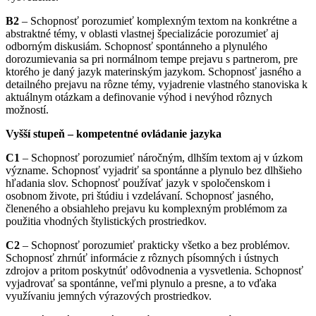
B2
– Schopnosť porozumieť komplexným textom na konkrétne a
abstraktné témy, v oblasti vlastnej špecializácie porozumieť aj
odborným diskusiám. Schopnosť spontánneho a plynulého
dorozumievania sa pri normálnom tempe prejavu s partnerom, pre
ktorého je daný jazyk materinským jazykom. Schopnosť jasného a
detailného prejavu na rôzne témy, vyjadrenie vlastného stanoviska k
aktuálnym otázkam a definovanie výhod i nevýhod rôznych
možností.
Vyšší stupeň – kompetentné ovládanie jazyka
C1
– Schopnosť porozumieť náročným, dlhším textom aj v úzkom
význame. Schopnosť vyjadriť sa spontánne a plynulo bez dlhšieho
hľadania slov. Schopnosť používať jazyk v spoločenskom i
osobnom živote, pri štúdiu i vzdelávaní. Schopnosť jasného,
členeného a obsiahleho prejavu ku komplexným problémom za
použitia vhodných štylistických prostriedkov.
C2
– Schopnosť porozumieť prakticky všetko a bez problémov.
Schopnosť zhrnúť informácie z rôznych písomných i ústnych
zdrojov a pritom poskytnúť odôvodnenia a vysvetlenia. Schopnosť
vyjadrovať sa spontánne, veľmi plynulo a presne, a to vďaka
využívaniu jemných výrazových prostriedkov.