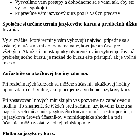
Vysvetlíme vám postupy a dohodneme sa s vami tak, aby ste
vy boli spokojní
Pripravíme vám jazykový kurz podľa vašich predstáv
Spoločne si určíme termín jazykového kurzu a predbežnú dĺžku
trvania.
Vy si zvážite, ktoré termíny vám vyhovujú najviac, prípadne sa s
ostatnými účastníkmi dohodneme na vyhovujúcom čase pre
všetkých. Ak už sú miniskupinky otvorené a vám vyhovuje čas už
prebiehajúceho kurzu, je možné do kurzu ešte pristúpiť, ak je voľné
miesto.
Zúčastnite sa ukážkovej hodiny zdarma.
Pri rozbehnutých kurzoch sa môžete zúčastniť ukážkovej hodiny
úplne zdarma! Uvidíte, ako pracujeme a vedieme jazykový kurz.
Pri zostavovaní nových miniskupín vás pozveme na zaraďovaciu
hodinu. To znamená, že týždeň pred začatím jazykového kurzu sa
najskôr všetci účastníci jazykového kurzu stretnú. Lektor posúdi, či
je jazyková úroveň účastníkov v miniskupinke zhodná a teda
účastníci môžu zostať v jednej miniskupinke.
Platba za jazykový kurz.