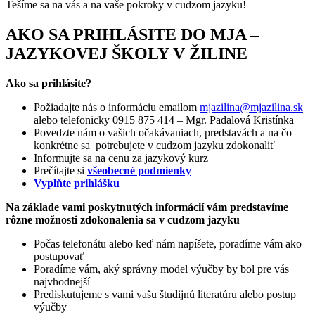
Tešíme sa na vás a na vaše pokroky v cudzom jazyku!
AKO SA PRIHLÁSITE DO MJA –
JAZYKOVEJ ŠKOLY V ŽILINE
Ako sa prihlásite?
Požiadajte nás o informáciu emailom
mjazilina@mjazilina.sk
alebo telefonicky 0915 875 414 – Mgr. Padalová Kristínka
Povedzte nám o vašich očakávaniach, predstavách a na čo
konkrétne sa potrebujete v cudzom jazyku zdokonaliť
Informujte sa na cenu za jazykový kurz
Prečítajte si
všeobecné podmienky
Vyplňte prihlášku
Na základe vami poskytnutých informácií vám predstavíme
rôzne možnosti zdokonalenia sa v cudzom jazyku
Počas telefonátu alebo keď nám napíšete, poradíme vám ako
postupovať
Poradíme vám, aký správny model výučby by bol pre vás
najvhodnejší
Prediskutujeme s vami vašu študijnú literatúru alebo postup
výučby