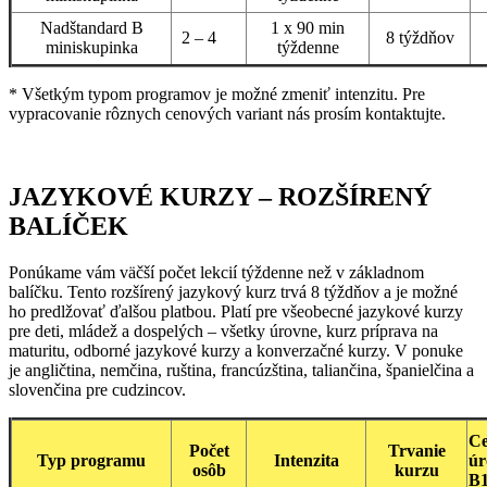
Nadštandard B
1 x 90 min
2 – 4
8 týždňov
miniskupinka
týždenne
* Všetkým typom programov je možné zmeniť intenzitu. Pre
vypracovanie rôznych cenových variant nás prosím kontaktujte.
JAZYKOVÉ KURZY – ROZŠÍRENÝ
BALÍČEK
Ponúkame vám väčší počet lekcií týždenne než v základnom
balíčku. Tento rozšírený jazykový kurz trvá 8 týždňov a je možné
ho predlžovať ďalšou platbou. Platí pre všeobecné jazykové kurzy
pre deti, mládež a dospelých – všetky úrovne, kurz príprava na
maturitu, odborné jazykové kurzy a konverzačné kurzy. V ponuke
je angličtina, nemčina, ruština, francúzština, taliančina, španielčina a
slovenčina pre cudzincov.
Ce
Počet
Trvanie
Typ programu
Intenzita
ú
osôb
kurzu
B