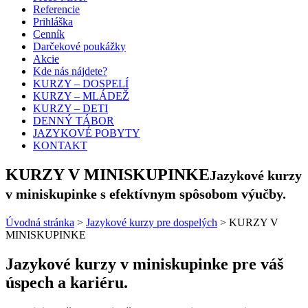
Referencie
Prihláška
Cenník
Darčekové poukážky
Akcie
Kde nás nájdete?
KURZY – DOSPELÍ
KURZY – MLÁDEŽ
KURZY – DETI
DENNÝ TÁBOR
JAZYKOVÉ POBYTY
KONTAKT
KURZY V MINISKUPINKE
Jazykové kurzy
v miniskupinke s efektívnym spôsobom výučby.
Úvodná stránka
>
Jazykové kurzy pre dospelých
>
KURZY V
MINISKUPINKE
Jazykové kurzy v miniskupinke pre váš
úspech a kariéru.