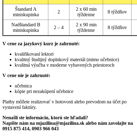
Štandard A
2 x 60 min
2
8 týždňov
miniskupinka
týždenne
Nadštandard B
2 x 90 min
2 – 4
8 týždňov
miniskupinka
týždenne
V cene za jazykový kurz je zahrnuté:
kvalifikovaní lektori
kvalitný študijný doplnkový materiál (mimo učebnice)
kvalitná výučba v moderne vybavených priestoroch
V cene nie je zahrnuté:
učebnica
kópie pri nezakúpení učebnice
Platby môžete realizovať v hotovosti alebo prevodom na účet po
vystavení faktúry.
Nenašli ste informáciu, ktorú ste hľadali?
Napíšte nám na mjazilina@mjazilina.sk alebo nám zavolajte na
0915 875 414, 0903 966 043