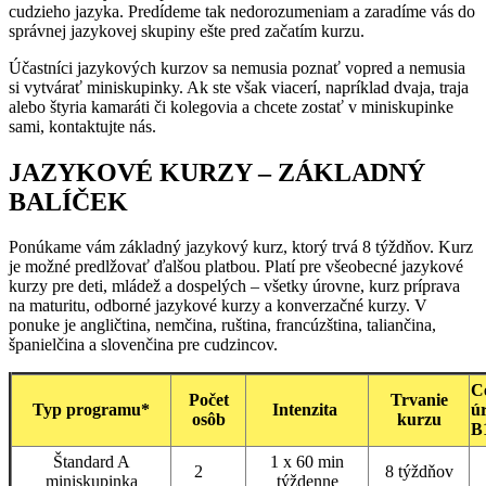
cudzieho jazyka. Predídeme tak nedorozumeniam a zaradíme vás do
správnej jazykovej skupiny ešte pred začatím kurzu.
Účastníci jazykových kurzov sa nemusia poznať vopred a nemusia
si vytvárať miniskupinky. Ak ste však viacerí, napríklad dvaja, traja
alebo štyria kamaráti či kolegovia a chcete zostať v miniskupinke
sami, kontaktujte nás.
JAZYKOVÉ KURZY – ZÁKLADNÝ
BALÍČEK
Ponúkame vám základný jazykový kurz, ktorý trvá 8 týždňov. Kurz
je možné predlžovať ďalšou platbou. Platí pre všeobecné jazykové
kurzy pre deti, mládež a dospelých – všetky úrovne, kurz príprava
na maturitu, odborné jazykové kurzy a konverzačné kurzy. V
ponuke je angličtina, nemčina, ruština, francúzština, taliančina,
španielčina a slovenčina pre cudzincov.
C
Počet
Trvanie
Typ programu*
Intenzita
ú
osôb
kurzu
B
Štandard A
1 x 60 min
2
8 týždňov
miniskupinka
týždenne