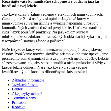
Rozvíjajte vaše komunikačné schopnosti v cudzom jazyku
hneď od prvej lekcie.
Jazykové kurzy v Žiline vedieme v efektívnych miniskupinkách.
Garantujeme 2 – 4 osoby v skupinke. Jazykové kurzy v
miniskupinke sú veľmi účinné a výrazne napomáhajú rozvoju
komunikačných zručností už od prvej lekcie. U nás vás naučíme
cudzí jazyk používať prakticky. Na jazykovom kurze v
miniskupinke sa zdokonalíte vo všetkých oblastiach jazyka – najmä
v rozprávaní, slovnej zásobe a počúvaní.
Naše jazykové kurzy veľmi intenzívne podporujú rozvoj slovnej
zásoby. Používanie nových slovíčok priamo v kontexte upevňujeme
prostredníctvom dynamických a zaujímavých metód výučby. Lekcie
sú zostavované tak, aby ste sa nenudili a niečo praktické si vždy z
každej lekcie odniesli. Naše jazykové kurzy sú vedené
kvalifikovanými lektormi s dlhoročnými skúsenosťami.
Základné informácie
Jazykové úrovne
Lektori
Aké jazyky účime?
Termíny a ceny
Prihláška
Kontakt