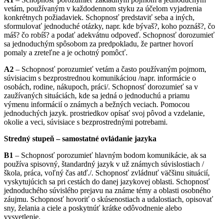
vetám, používaným v každodennom styku za účelom vyjadrenia
konkrétnych požiadaviek. Schopnosť predstaviť seba a iných,
sformulovať jednoduché otázky, napr. kde bývaš?, koho poznáš?, čo
máš? čo robíš? a podať adekvátnu odpoveď. Schopnosť dorozumieť
sa jednoduchým spôsobom za predpokladu, že partner hovorí
pomaly a zreteľne a je ochotný pomôcť.
A2
– Schopnosť porozumieť vetám a často používaným pojmom,
súvisiacim s bezprostrednou komunikáciou /napr. informácie o
osobách, rodine, nákupoch, práci/. Schopnosť dorozumieť sa v
zaužívaných situáciách, kde sa jedná o jednoduchú a priamu
výmenu informácií o známych a bežných veciach. Pomocou
jednoduchých jazyk. prostriedkov opísať svoj pôvod a vzdelanie,
okolie a veci, súvisiace s bezprostrednými potrebami.
Stredný stupeň – samostatné ovládanie jazyka
B1
– Schopnosť porozumieť hlavným bodom komunikácie, ak sa
používa spisovný, štandardný jazyk v už známych súvislostiach /
škola, práca, voľný čas atď./. Schopnosť zvládnuť väčšinu situácií,
vyskytujúcich sa pri cestách do danej jazykovej oblasti. Schopnosť
jednoduchého súvislého prejavu na známe témy a oblasti osobného
záujmu. Schopnosť hovoriť o skúsenostiach a udalostiach, opisovať
sny, želania a ciele a poskytnúť krátke odôvodnenie alebo
vysvetlenie.