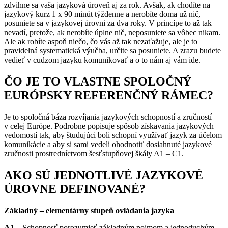
zdvihne sa vaša jazyková úroveň aj za rok. Avšak, ak chodíte na
jazykový kurz 1 x 90 minút týždenne a nerobíte doma už nič,
posuniete sa v jazykovej úrovni za dva roky. V princípe to až tak
nevadí, pretože, ak nerobíte úplne nič, neposuniete sa vôbec nikam.
Ale ak robíte aspoň niečo, čo vás až tak nezaťažuje, ale je to
pravidelná systematická výučba, určite sa posuniete. A zrazu budete
vedieť v cudzom jazyku komunikovať a o to nám aj vám ide.
ČO JE TO VLASTNE SPOLOČNÝ
EURÓPSKY REFERENČNÝ RÁMEC?
Je to spoločná báza rozvíjania jazykových schopností a zručností
v celej Európe. Podrobne popisuje spôsob získavania jazykových
vedomostí tak, aby študujúci boli schopní využívať jazyk za účelom
komunikácie a aby si sami vedeli ohodnotiť dosiahnuté jazykové
zručnosti prostredníctvom šesťstupňovej škály A1 – C1.
AKO SÚ JEDNOTLIVÉ JAZYKOVÉ
ÚROVNE DEFINOVANÉ?
Základný – elementárny stupeň ovládania jazyka
A1
– Schopnosť porozumieť základným pojmom a jednoduchým