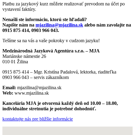
Platbu za jazykový kurz môžete realizovať prevodom na účet po
vystavení faktúry.
Nenašli ste informáciu, ktorú ste hľadali?
Napíšte nám na
mjazilina@mjazilina.sk
alebo nám zavolajte na
0915 875 414, 0903 966 043.
Tešíme sa na vás a vaše pokroky v cudzom jazyku!
Medzinárodná Jazyková Agentúra s.r.o. – MJA
Mariánske námestie 26
010 01 Žilina
0915 875 414 – Mgr. Kristína Padalová, lektorka, riaditeľka
0903 966 043 – servis zákazníkom
Email:
mjazilina@mjazilina.sk
Web:
www.mjazilina.sk
Kancelária MJA je otvorená každý deň od 10.00 – 18.00,
individuálne stretnutia je potrebné dohodnúť.
kontaktujte nás
pre bližšie informácie