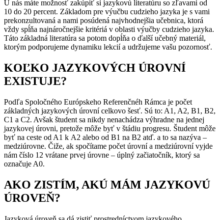
U nás máte možnosť zakúpiť si jazykovú literatúru so zľavami od
10 do 20 percent. Základom pre výučbu cudzieho jazyka je s vami
prekonzultovaná a nami posúdená najvhodnejšia učebnica, ktorá
vždy spĺňa najnáročnejšie kritériá v oblasti výučby cudzieho jazyka.
Táto základná literatúra sa potom dopĺňa o ďalší učebný materiál,
ktorým podporujeme dynamiku lekcií a udržujeme vašu pozornosť.
KOĽKO JAZYKOVÝCH ÚROVNÍ
EXISTUJE?
Podľa Spoločného Európskeho Referenčnéh Rámca je počet
základných jazykových úrovní celkovo šesť. Sú to: A1, A2, B1, B2,
C1 a C2. Avšak študent sa nikdy nenachádza výhradne na jednej
jazykovej úrovni, pretože môže byť v štádiu progresu. Študent môže
byť na ceste od A1 k A2 alebo od B1 na B2 atď. a to sa nazýva –
medziúrovne. Čiže, ak spočítame počet úrovní a medziúrovní vyjde
nám číslo 12 vrátane prvej úrovne – úplný začiatočník, ktorý sa
označuje A0.
AKO ZISTÍM, AKÚ MÁM JAZYKOVÚ
ÚROVEŇ?
Jazyková úroveň sa dá zistiť prostredníctvom jazykového