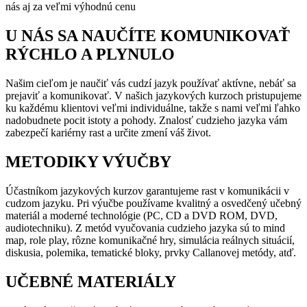
nás aj za veľmi výhodnú cenu
U NÁS SA NAUČÍTE KOMUNIKOVAŤ
RÝCHLO A PLYNULO
Našim cieľom je naučiť vás cudzí jazyk používať aktívne, nebáť sa
prejaviť a komunikovať. V našich jazykových kurzoch pristupujeme
ku každému klientovi veľmi individuálne, takže s nami veľmi ľahko
nadobudnete pocit istoty a pohody. Znalosť cudzieho jazyka vám
zabezpečí kariérny rast a určite zmení váš život.
METODIKY VÝUČBY
Účastníkom jazykových kurzov garantujeme rast v komunikácii v
cudzom jazyku. Pri výučbe používame kvalitný a osvedčený učebný
materiál a moderné technológie (PC, CD a DVD ROM, DVD,
audiotechniku). Z metód vyučovania cudzieho jazyka sú to mind
map, role play, rôzne komunikačné hry, simulácia reálnych situácií,
diskusia, polemika, tematické bloky, prvky Callanovej metódy, atď.
UČEBNÉ MATERIÁLY