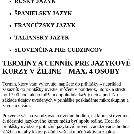
RUSKÝ JAZYK
ŠPANIELSKY JAZYK
FRANCÚZSKY JAZYK
TALIANSKY JAZYK
SLOVENČINA PRE CUDZINCOV
TERMÍNY A CENNÍK PRE JAZYKOVÉ
KURZY V ŽILINE – MAX. 4 OSOBY
Termín, ktorý vám vyhovuje, napíšete do prihlášky – napríklad
zákazník do prihlášky uvedie: môžem v pondelok, utorok a stredu
po 17.00 hod. alebo môžem dopoludnia každý deň a pod. Na
základe údajov uvedených v prihláške poskladáme mikroskupinu a
zavoláme vám.
Pozveme vás na zaradzovaciu úvodnú hodinu, na ktorej si overíme,
či účastníci jazykového kurzu môžu byť spolu reálne. Hoci do
prihlášky uvádzate približnú jazykovú úroveň, zaradzovacia hodina
slúži na to, aby lektor posúdil vašu skutočnú aktívnu znalosť