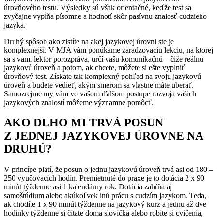
úrovňového testu. Výsledky sú však orientačné, keďže test sa
zvyčajne vypĺňa písomne a hodnotí skôr pasívnu znalosť cudzieho
jazyka.
Druhý spôsob ako zistíte na akej jazykovej úrovni ste je
komplexnejší. V MJA vám ponúkame zaradzovaciu lekciu, na ktorej
sa s vami lektor porozpráva, určí vašu komunikačnú – čiže reálnu
jazykovú úroveň a potom, ak chcete, môžete si ešte vyplniť
úrovňový test. Získate tak komplexný pohľad na svoju jazykovú
úroveň a budete vedieť, akým smerom sa vlastne máte uberať.
Samozrejme my vám vo vašom ďalšom postupe rozvoja vašich
jazykových znalostí môžeme významne pomôcť.
AKO DLHO MI TRVÁ POSUN
Z JEDNEJ JAZYKOVEJ ÚROVNE NA
DRUHÚ?
V princípe platí, že posun o jednu jazykovú úroveň trvá asi od 180 –
250 vyučovacích hodín. Premietnuté do praxe je to dotácia 2 x 90
minút týždenne asi 1 kalendárny rok. Dotácia zahŕňa aj
samoštúdium alebo akúkoľvek inú prácu s cudzím jazykom. Teda,
ak chodíte 1 x 90 minút týždenne na jazykový kurz a jednu až dve
hodinky týždenne si čítate doma slovíčka alebo robíte si cvičenia,