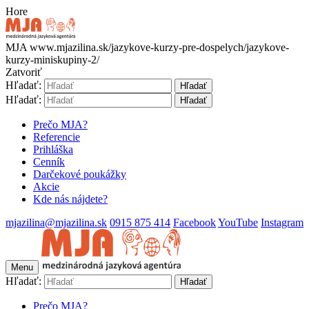
Hore
MJA
www.mjazilina.sk/jazykove-kurzy-pre-dospelych/jazykove-
kurzy-miniskupiny-2/
Zatvoriť
Hľadať:
Hľadať
Hľadať:
Hľadať
Prečo MJA?
Referencie
Prihláška
Cenník
Darčekové poukážky
Akcie
Kde nás nájdete?
mjazilina@mjazilina.sk
0915 875 414
Facebook
YouTube
Instagram
Menu
Hľadať:
Hľadať
Prečo MJA?