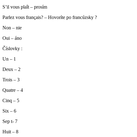
S’il vous plaît – prosím
Parlez vous français? – Hovoríte po francúzsky ?
Non – nie
Oui – áno
Číslovky :
Un – 1
Deux – 2
Trois – 3
Quatre – 4
Cinq – 5
Six – 6
Sep t- 7
Huit – 8