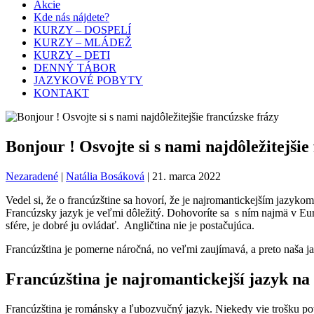
Akcie
Kde nás nájdete?
KURZY – DOSPELÍ
KURZY – MLÁDEŽ
KURZY – DETI
DENNÝ TÁBOR
JAZYKOVÉ POBYTY
KONTAKT
Bonjour ! Osvojte si s nami najdôležitejšie
Nezaradené
|
Natália Bosáková
|
21. marca 2022
Vedel si, že o francúzštine sa hovorí, že je najromantickejším jazyko
Francúzsky jazyk je veľmi dôležitý. Dohovoríte sa s ním najmä v Eur
sfére, je dobré ju ovládať. Angličtina nie je postačujúca.
Francúzština je pomerne náročná, no veľmi zaujímavá, a preto naša 
Francúzština je najromantickejší jazyk na 
Francúzština je románsky a ľubozvučný jazyk. Niekedy vie trošku potr