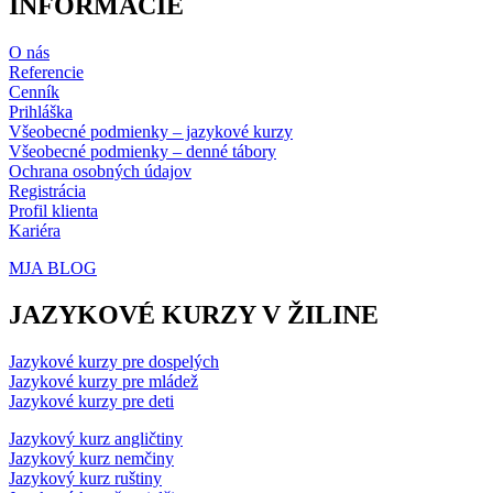
INFORMÁCIE
O nás
Referencie
Cenník
Prihláška
Všeobecné podmienky – jazykové kurzy
Všeobecné podmienky – denné tábory
Ochrana osobných údajov
Registrácia
Profil klienta
Kariéra
MJA BLOG
JAZYKOVÉ KURZY V ŽILINE
Jazykové kurzy pre dospelých
Jazykové kurzy pre mládež
Jazykové kurzy pre deti
Jazykový kurz angličtiny
Jazykový kurz nemčiny
Jazykový kurz ruštiny