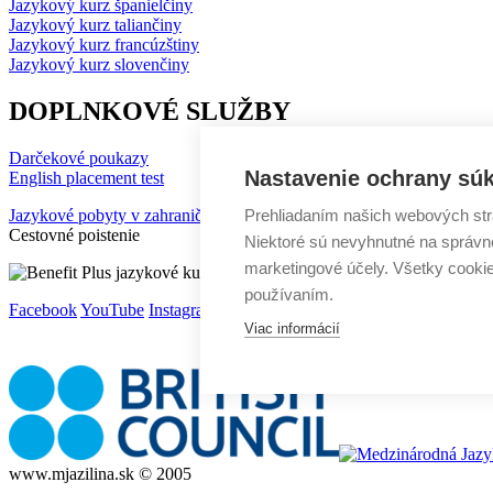
Jazykový kurz španielčiny
Jazykový kurz taliančiny
Jazykový kurz francúzštiny
Jazykový kurz slovenčiny
DOPLNKOVÉ SLUŽBY
Darčekové poukazy
Nastavenie ochrany súk
English placement test
Jazykové pobyty v zahraničí
Prehliadaním našich webových str
Cestovné poistenie
Niektoré sú nevyhnutné na správne
marketingové účely. Všetky cooki
používaním.
Facebook
YouTube
Instagram
Viac informácií
www.mjazilina.sk © 2005