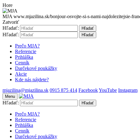
Hore
MJA
www.mjazilina.sk/bonjour-osvojte-si-s-nami-najdolezitejsie-fran
Zatvoriť
Hľadať:
Hľadať
Hľadať:
Hľadať
Prečo MJA?
Referencie
Prihláška
Cenník
Darčekové poukážky
Akcie
Kde nás nájdete?
mjazilina@mjazilina.sk
0915 875 414
Facebook
YouTube
Instagram
Menu
Hľadať:
Hľadať
Prečo MJA?
Referencie
Prihláška
Cenník
Darčekové poukážky