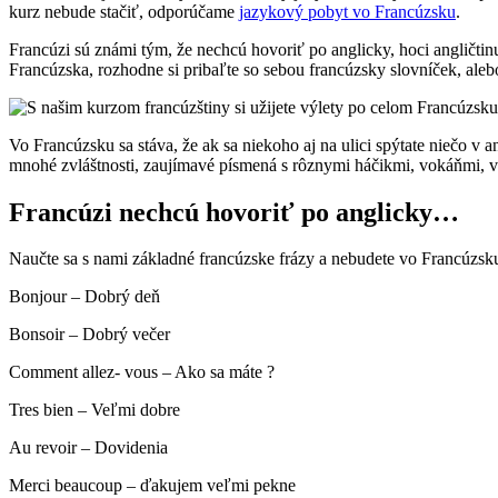
kurz nebude stačiť, odporúčame
jazykový pobyt vo Francúzsku
.
Francúzi sú známi tým, že nechcú hovoriť po anglicky, hoci angličt
Francúzska, rozhodne si pribaľte so sebou francúzsky slovníček, alebo
Vo Francúzsku sa stáva, že ak sa niekoho aj na ulici spýtate niečo v 
mnohé zvláštnosti, zaujímavé písmená s rôznymi háčikmi, vokáňmi, vo 
Francúzi nechcú hovoriť po anglicky…
Naučte sa s nami základné francúzske frázy a nebudete vo Francúzsku 
Bonjour – Dobrý deň
Bonsoir – Dobrý večer
Comment allez- vous – Ako sa máte ?
Tres bien – Veľmi dobre
Au revoir – Dovidenia
Merci beaucoup – ďakujem veľmi pekne