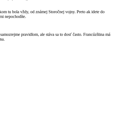
om tu bola vždy, od známej Storočnej vojny. Preto ak idete do
ľmi nepochodíte.
o samozrejme pravidlom, ale stáva sa to dosť často. Francúzština má
na.