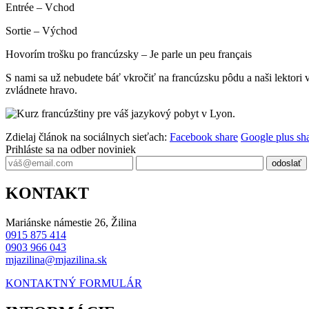
Entrée – Vchod
Sortie – Východ
Hovorím trošku po francúzsky – Je parle un peu français
S nami sa už nebudete báť vkročiť na francúzsku pôdu a naši lektori 
zvládnete hravo.
Zdielaj článok na sociálnych sieťach:
Facebook share
Google plus sh
Prihláste sa na odber noviniek
odoslať
KONTAKT
Mariánske námestie 26, Žilina
0915 875 414
0903 966 043
mjazilina@mjazilina.sk
KONTAKTNÝ FORMULÁR