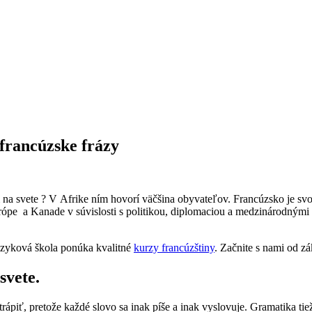
 francúzske frázy
m na svete ? V Afrike ním hovorí väčšina obyvateľov. Francúzsko je svo
ópe a Kanade v súvislosti s politikou, diplomaciou a medzinárodnými 
jazyková škola ponúka kvalitné
kurzy francúzštiny
. Začnite s nami od z
svete.
ápiť, pretože každé slovo sa inak píše a inak vyslovuje. Gramatika ti