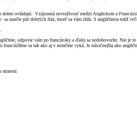
inu dobre ovládajú. Vzájomná nevraživosť medzi Anglickom a Francúzsk
 sa naučte pár dobrých fráz, ktoré sa vám zídu. S angličtinou totiž ve
angličtine, odpovie vám po francúzsky a ďalej sa nedohovoríte. Nie je t
francúzštine sa tak ako aj v nemčine vyká. Je náročnejšia ako angličti
stratení: